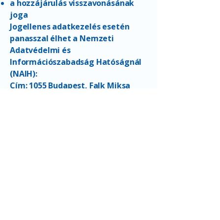
a hozzájárulás visszavonásának
joga
Jogellenes adatkezelés esetén
panasszal élhet a Nemzeti
Adatvédelmi és
Információszabadság Hatóságnál
(NAIH):
Cím: 1055 Budapest, Falk Miksa
utca 9-11.
Weboldal: www.naih.hu
6. Elérhetőség
adatkezelési
ügyekben
Ha kérdése van a sütik
használatával vagy az
adatkezeléssel kapcsolatban,