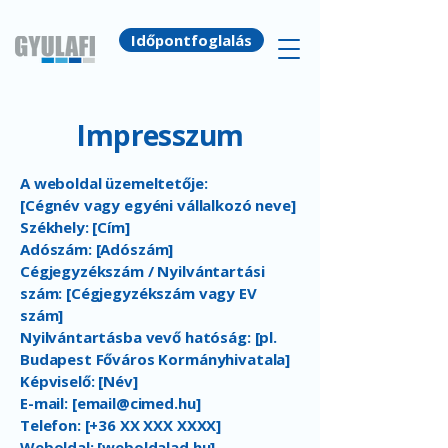
Időpontfoglalás
Impresszum
A weboldal üzemeltetője:
[Cégnév vagy egyéni vállalkozó neve]
Székhely: [Cím]
Adószám: [Adószám]
Cégjegyzékszám / Nyilvántartási
szám: [Cégjegyzékszám vagy EV
szám]
Nyilvántartásba vevő hatóság: [pl.
Budapest Főváros Kormányhivatala]
Képviselő: [Név]
E-mail: [
email@cimed.hu
]
Telefon: [+36 XX XXX XXXX]
Weboldal: [weboldalad.hu]