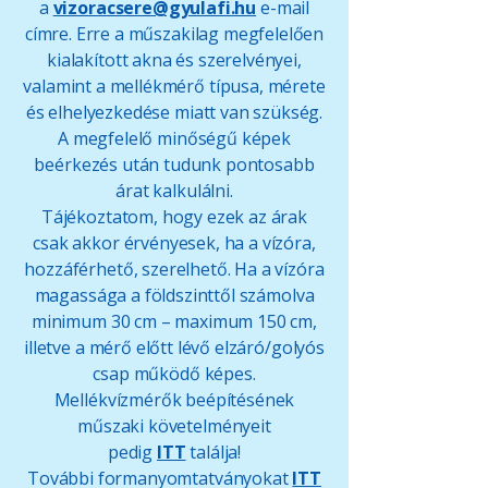
a
vizoracsere@gyulafi.hu
e-mail
címre. Erre a műszakilag megfelelően
kialakított akna és szerelvényei,
valamint a mellékmérő típusa, mérete
és elhelyezkedése miatt van szükség.
A megfelelő minőségű képek
beérkezés után tudunk pontosabb
árat kalkulálni.
Tájékoztatom, hogy ezek az árak
csak akkor érvényesek, ha a vízóra,
hozzáférhető, szerelhető. Ha a vízóra
magassága a földszinttől számolva
minimum 30 cm – maximum 150 cm,
illetve a mérő előtt lévő elzáró/golyós
csap működő képes.
Mellékvízmérők beépítésének
műszaki követelményeit
pedig
ITT
találja!
További formanyomtatványokat
ITT