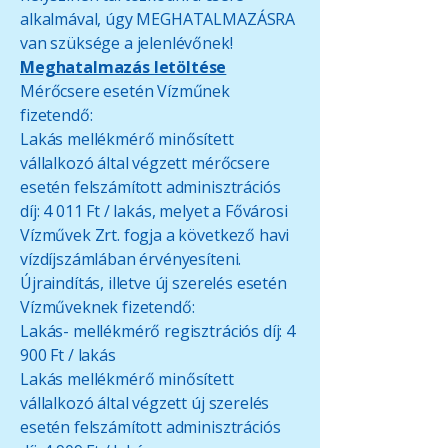
alkalmával, úgy MEGHATALMAZÁSRA
van szüksége a jelenlévőnek!
Meghatalmazás letöltése
Mérőcsere esetén Vízműnek
fizetendő:
Lakás mellékmérő minősített
vállalkozó által végzett mérőcsere
esetén felszámított adminisztrációs
díj: 4 011 Ft / lakás, melyet a Fővárosi
Vízművek Zrt. fogja a következő havi
vízdíjszámlában érvényesíteni.
Újraindítás, illetve új szerelés esetén
Vízműveknek fizetendő:
Lakás- mellékmérő regisztrációs díj: 4
900 Ft / lakás
Lakás mellékmérő minősített
vállalkozó által végzett új szerelés
esetén felszámított adminisztrációs