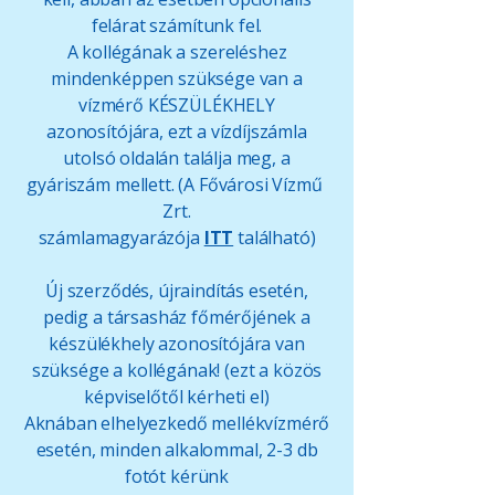
felárat számítunk fel.
A kollégának a szereléshez
mindenképpen szüksége van a
vízmérő KÉSZÜLÉKHELY
azonosítójára, ezt a vízdíjszámla
utolsó oldalán találja meg, a
gyáriszám mellett. (A Fővárosi Vízmű
Zrt.
számlamagyarázója
ITT
található)
Új szerződés, újraindítás esetén,
pedig a társasház főmérőjének a
készülékhely azonosítójára van
szüksége a kollégának! (ezt a közös
képviselőtől kérheti el)
Aknában elhelyezkedő mellékvízmérő
esetén, minden alkalommal, 2-3 db
fotót kérünk