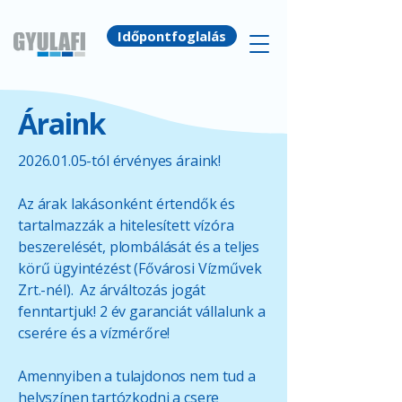
Időpontfoglalás
Áraink
2026.01.05
-tól érvényes áraink!
Az árak lakásonként értendők és
tartalmazzák a hitelesített vízóra
beszerelését, plombálását és a teljes
körű ügyintézést (Fővárosi Vízművek
Zrt.-nél). Az árváltozás jogát
fenntartjuk! 2 év garanciát vállalunk a
cserére és a vízmérőre!
Amennyiben a tulajdonos nem tud a
helyszínen tartózkodni a csere