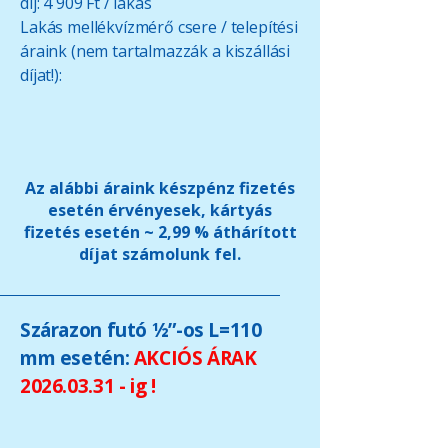
díj: 4 909 Ft / lakás
Lakás mellékvízmérő csere / telepítési
áraink (nem tartalmazzák a kiszállási
díjat!):
Az alábbi áraink készpénz fizetés
esetén érvényesek, kártyás
fizetés esetén ~ 2,99 % áthárított
díjat számolunk fel.
Szárazon futó ½”-os L=110
mm esetén:
AKCIÓS ÁRAK
2026.03.31
- ig !