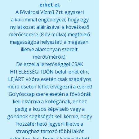
érhet el.
A Fővárosi Vízmű Zrt. egyszeri
alkalommal engedélyezi, hogy egy
nyilatkozat aláírásával a következő
mérőcserére (8 év múlva) megfelelő
magasságba helyezteti a magasan,
illetve alacsonyan szerelt
mérőt/mérőit).
De ezzel a lehetőséggel CSAK
HITELESSÉGI IDŐN belül lehet élni,
LEJÁRT vízóra esetén csak szabályos
mérő esetén lehet elvégezni a cserét!
Golyóscsap csere esetén a fővízórát
kell elzárnia a kollégának, ehhez
pedig a közös képviselő vagy a
gondnok segítségét kell kérnie, hogy
hozzáférhető legyen! Illetve a
stranghoz tartozó többi lakót
értesíteni kell, hogy a leegyeztetett