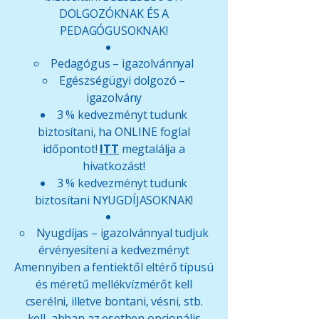
DOLGOZÓKNAK ÉS A
PEDAGÓGUSOKNAK!
Pedagógus – igazolvánnyal
Egészségügyi dolgozó –
igazolvány
3 % kedvezményt tudunk
biztosítani, ha ONLINE foglal
időpontot!
ITT
megtalálja a
hivatkozást!
3 % kedvezményt tudunk
biztosítani NYUGDÍJASOKNAK!
Nyugdíjas – igazolvánnyal tudjuk
érvényesíteni a kedvezményt
Amennyiben a fentiektől eltérő típusú
és méretű mellékvízmérőt kell
cserélni, illetve bontani, vésni, stb.
kell, abban az esetben opcionális