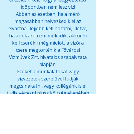
időpontban nem lesz víz!
Abban az esetben, ha a mérő
magasabban helyezkedik el az
elvártnál, lejjebb kell hozatni, illetve,
ha az elzáró nem működik, akkor ki
kell cserélni még mielőtt a vízóra
csere megtörténik a Fővárosi
Vízművek Zrt. hivatalos szabályzata
alapján.
Ezeket a munkálatokat vagy
vízvezeték szerelővel tudják
megcsináltatni, vagy kollégánk is el
tudja végezni plusz költség ellenében
és előzetes megbeszélés esetén.
A munka elvégeztével a szerelő
kollégánknál tudnak fizetni
készpénzben, valamint bankkártyával
a helyszínen.