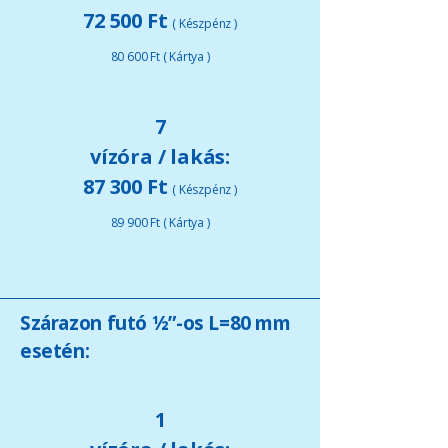
72 500 Ft
( Készpénz )
80 600 Ft ( Kártya )
7
vízóra / lakás:
87 300 Ft
( Készpénz )
89 900 Ft ( Kártya )
Szárazon futó ½”-os L=80 mm
esetén:
1